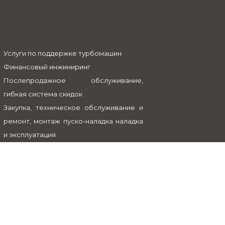
Услуги по поддержке турбомашин
Финансовый инжиниринг
Послепродажное обслуживание,
гибкая система скидок
Закупка, техническое обслуживание и
ремонт, монтаж пуско-наладка наладка
и эксплуатация
GCA Expo & Conference, 24-27 марта
2020 г., Техас, США.
12-я конференция EFRC, Варшава,
Польша, 2–3 сентября 2020 г.
Контакты